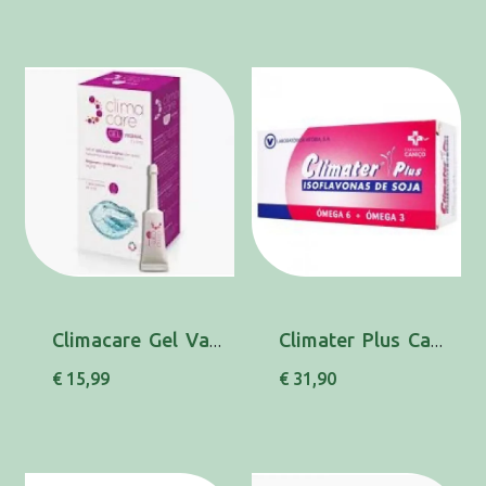
Climacare Gel Vaginal Unidose 5mlx5
Climater Plus Caps X 30 cáps(s)
€ 15,99
€ 31,90