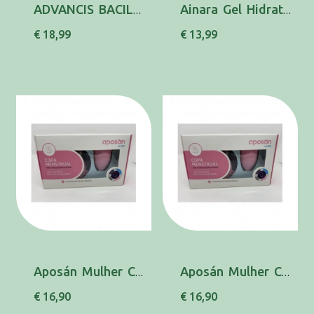
ADVANCIS BACILPRO GYNO CAPS X20 CAPS(S) SACCH...
Ainara Gel Hidrat Vag 30g
€ 18,99
€ 13,99
Aposán Mulher Copo menstrual L Silicone + Est...
Aposán Mulher Copo menstrual S Silicone + Est...
€ 16,90
€ 16,90