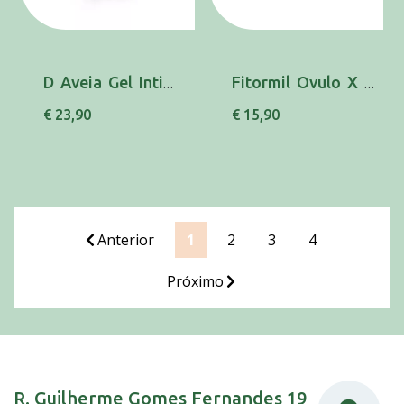
D Aveia Gel Intim Calm 30ml
Fitormil Ovulo X 10
€ 23,90
€ 15,90
Anterior
1
2
3
4
Próximo
R. Guilherme Gomes Fernandes 19