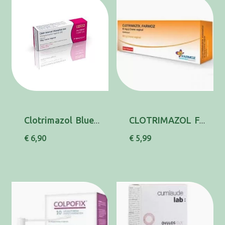
Clotrimazol Bluepharma MG, 10 mg/g x 1 creme ...
CLOTRIMAZOL FARMOZ, 10 MG/G-50 G X 1 CREME VA...
€ 6,90
€ 5,99