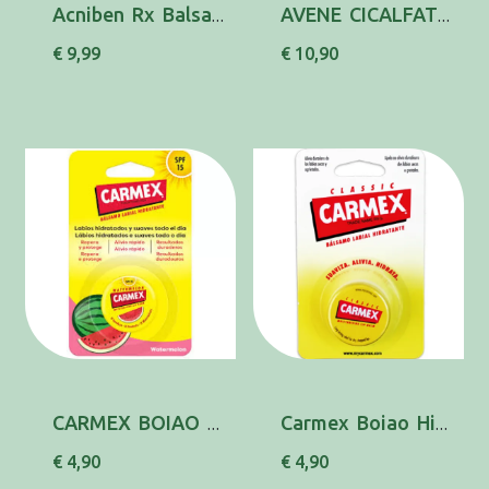
Acniben Rx Balsamo Reparad Lab 10ml
AVENE CICALFATE BALS REPAR LAB 10ML
€ 9,99
€ 10,90
CARMEX BOIAO BALS LAB MELANC SPF15 7,5G
Carmex Boiao Hid Lab Original 7,5g
€ 4,90
€ 4,90