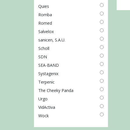
Quies
Romba
Romed
Salvelox
sanicen, S.A.U.
Scholl
SDN
SEA-BAND
Systagenix
Terpenic
The Cheeky Panda
Urgo
VidActiva
Wock