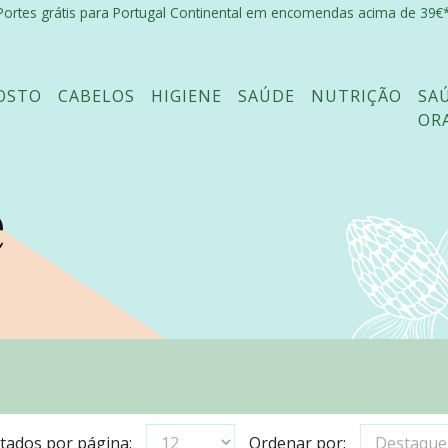
Portes grátis para Portugal Continental em encomendas acima de 39€*
OSTO
CABELOS
HIGIENE
SAÚDE
NUTRIÇÃO
SA
OR
e
tados por página:
Ordenar por: