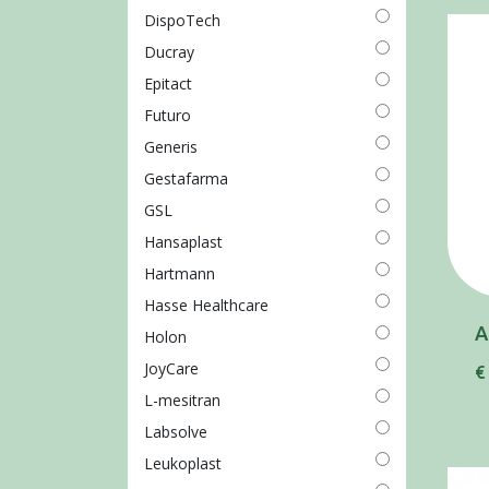
DispoTech
Ducray
Epitact
Futuro
Generis
Gestafarma
GSL
Hansaplast
Hartmann
Hasse Healthcare
A
Holon
JoyCare
€
L-mesitran
Labsolve
Leukoplast