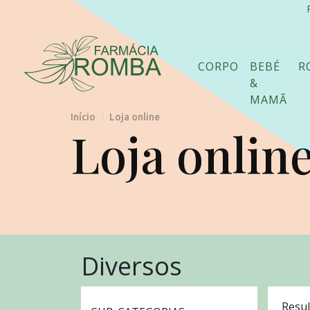
CORPO
BEBÉ
R
&
MAMÃ
Início
Loja online
/
Loja onlin
Diversos
Resul