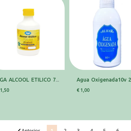
AGA ALCOOL ETILICO 70% 250ML
 1,50
€ 1,00
Anterior
1
2
3
4
5
6
.