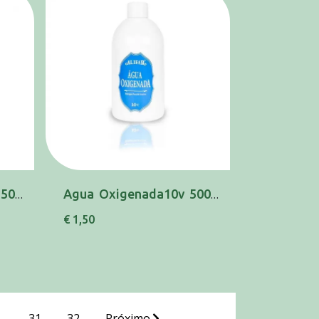
Agua Oxigenada10v 250 Ml Aliand
Agua Oxigenada10v 500 Ml Aliand
€ 1,50
..
31
32
Próximo