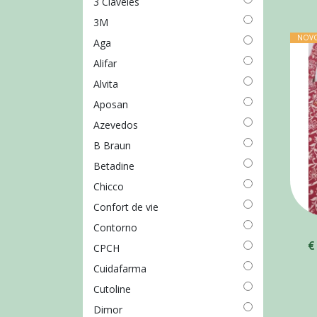
3 Claveles
3M
NOV
Aga
Alifar
Alvita
Aposan
Azevedos
B Braun
Betadine
Chicco
Confort de vie
Contorno
€
CPCH
Cuidafarma
Cutoline
Dimor