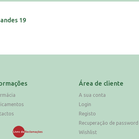
nandes 19
formações
Área de cliente
armácia
A sua conta
icamentos
Login
tactos
Registo
Recuperação de password
Wishlist