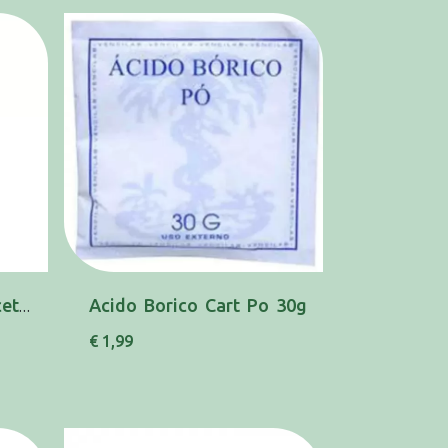
Acetona Suavizada Acetona 60 Ml Gsl
Acido Borico Cart Po 30g
€ 1,99