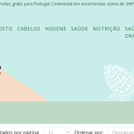
Portes grátis para Portugal Continental em encomendas acima de 39€*
OSTO
CABELOS
HIGIENE
SAÚDE
NUTRIÇÃO
SA
OR
e
tados por página:
Ordenar por: