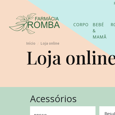
CORPO
BEBÉ
R
&
MAMÃ
Início
Loja online
/
Loja onlin
Acessórios
Resul