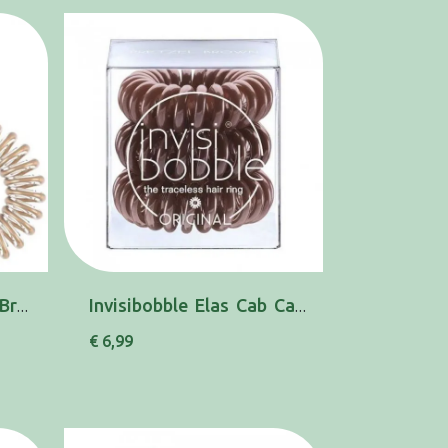
Invisibobble Elas Cab Bronze X3
Invisibobble Elas Cab Castanho X3
€ 6,99