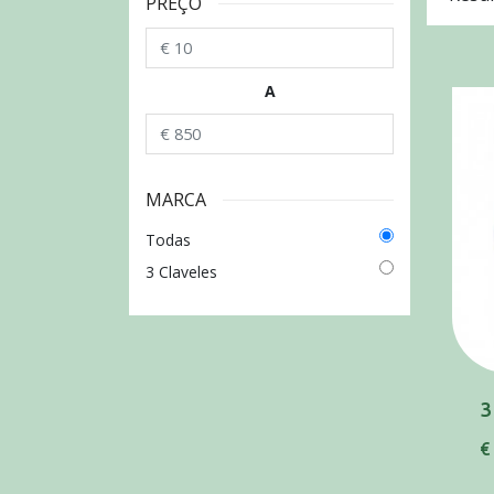
PREÇO
A
MARCA
Todas
3 Claveles
€