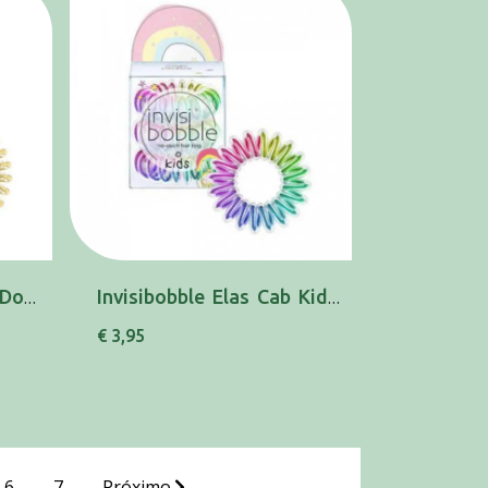
Invisibobble Elas Cab Dourado X3
Invisibobble Elas Cab Kids Magic Rainbowx3
€ 3,95
6
7
Próximo