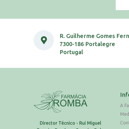
R. Guilherme Gomes Fer
7300-186 Portalegre
Portugal
In
A F
Med
Con
Director Técnico - Rui Miguel