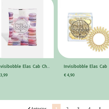
Invisibobble Elas Cab Cheat Day Macaron X3
 3,99
€ 4,90
Anterior
1
2
3
4
5