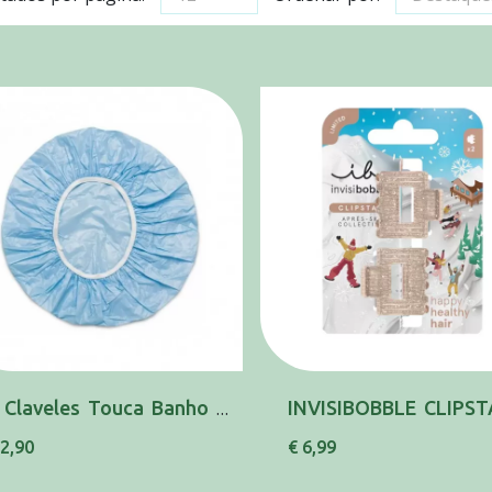
3 Claveles Touca Banho 11907
 2,90
€ 6,99