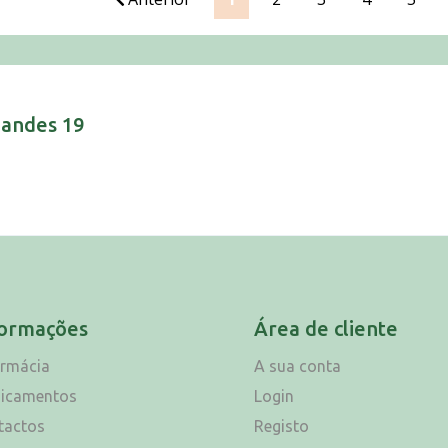
nandes 19
formações
Área de cliente
armácia
A sua conta
icamentos
Login
tactos
Registo