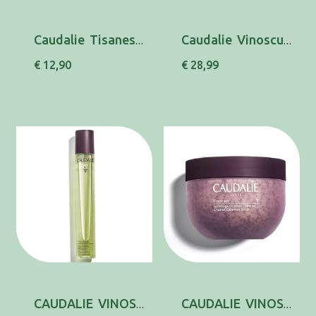
Caudalie Tisanes Cart Cha Bio Drain X 20 chá ...
Caudalie Vinoscul Bals Lift Firm Corpo250Ml
€ 12,90
€ 28,99
CAUDALIE VINOSCUL CONC ADELG 75ML
CAUDALIE VINOSCUL ESFOL CABERNET 250ML