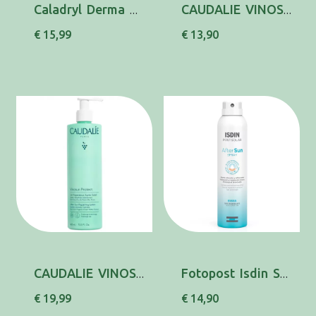
Caladryl Derma Gel Sos 150ml
CAUDALIE VINOSUN APRES SOLEIL LT 200ML
€ 15,99
€ 13,90
CAUDALIE VINOSUN APRES SOLEIL LT 400ML
Fotopost Isdin Spray Ef Imed 200ml
€ 19,99
€ 14,90