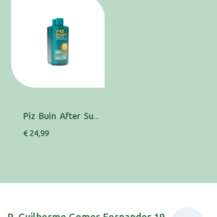
Piz Buin After Sun Pack Duo Loção Hidratante ...
€ 24,99
R. Guilherme Gomes Fernandes 19