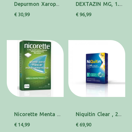
Depurmon Xarope Fumadores 250 Ml xars mL
DEXTAZIN MG, 1.5 MG BLISTER 100 UNIDADE(S) CO...
€ 30,99
€ 96,99
Nicorette Menta Fresca, 2 mg x 30 goma
Niquitin Clear , 21 mg/24 h 14 Saqueta Sist t...
€ 14,99
€ 69,90