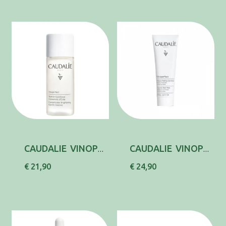
CAUDALIE VINOPERF ESSENCE GLYCOL 100ML
CAUDALIE VINOPERF MASC PEELING GLYCOL 75ML
€ 21,90
€ 24,90