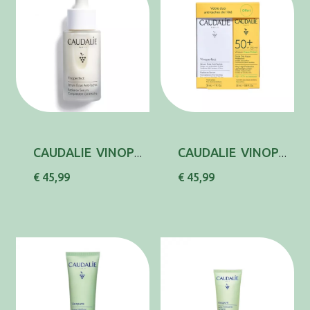
CAUDALIE VINOPERF SERUM ECLAT MANCHAS 30ML
CAUDALIE VINOPERF SERUM+VINOSUN CR 25ML
€ 45,99
€ 45,99