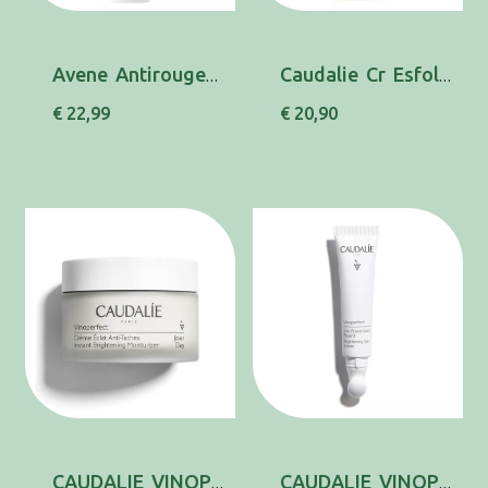
Avene Antirougeur Dia Emul 40ml
Caudalie Cr Esfol Suave 75ml
€ 22,99
€ 20,90
CAUDALIE VINOPERF CR DIA ECLAT MANCHAS 50ML
CAUDALIE VINOPERF CR LUMIN OLHOS 15ML