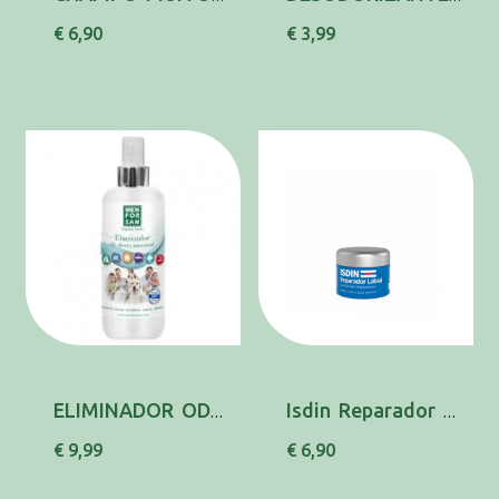
€ 6,90
€ 3,99
ELIMINADOR ODORES UNIVERSAL 200ML MENFORSAN
Isdin Reparador Labial Bals 10Ml
€ 9,99
€ 6,90