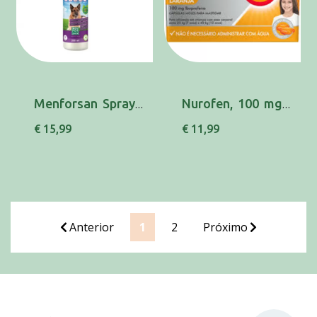
Menforsan Spray Insect Cao 250ml
Nurofen, 100 mg x 24 cáps mole p/mastigar
€ 15,99
€ 11,99
Anterior
1
2
Próximo