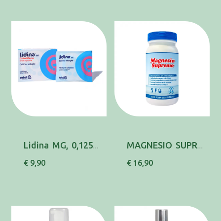
Lidina MG, 0,125 mg/0,5 mL x 20 sol col unido...
MAGNESIO SUPREMO PO 150G MAGNESIO (CARBONATO)...
€ 9,90
€ 16,90