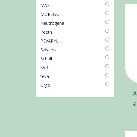
MAF
MORENO
Neutrogena
Peeth
PEVARYL
Salvelox
Scholl
SVR
teva
Urgo
A
€