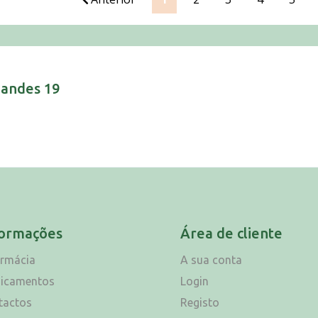
nandes 19
formações
Área de cliente
armácia
A sua conta
icamentos
Login
tactos
Registo