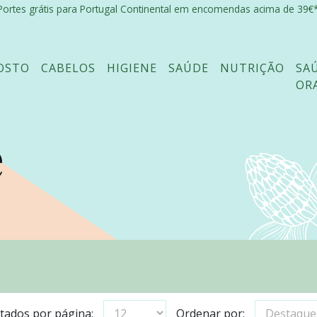
Portes grátis para Portugal Continental em encomendas acima de 39€*
OSTO
CABELOS
HIGIENE
SAÚDE
NUTRIÇÃO
SA
OR
e
tados por página:
Ordenar por: