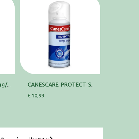
Calicida Moreno, 83 mg/mL-15 mL x 1 sol cut
CANESCARE PROTECT SPRAY 150ML
€ 10,99
6
7
Próximo