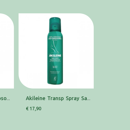
Akileine Transp Po Absorv Mico-Prev 75g
Akileine Transp Spray Sapatos 150ml
€ 17,90