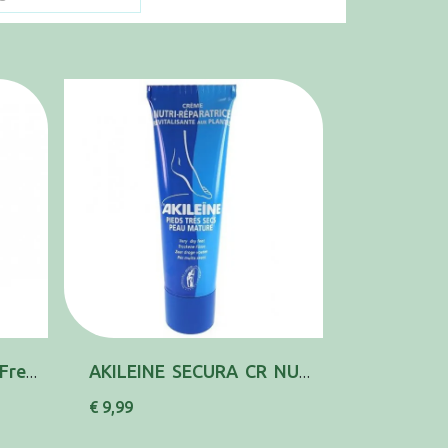
Akileine Cansaco Gel Frescura Viva 125ml
AKILEINE SECURA CR NUTRI REPAR 50ML
€ 9,99