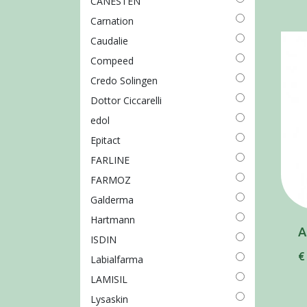
CANESTEN
Carnation
Caudalie
Compeed
Credo Solingen
Dottor Ciccarelli
edol
Epitact
FARLINE
FARMOZ
Galderma
Hartmann
A
ISDIN
€
Labialfarma
LAMISIL
Lysaskin