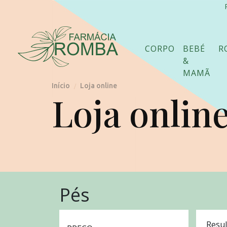
CORPO
BEBÉ
R
&
MAMÃ
Início
Loja online
/
Loja onlin
Pés
Resul