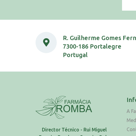
R. Guilherme Gomes Fer
7300-186 Portalegre
Portugal
In
A F
Med
Con
Director Técnico - Rui Miguel