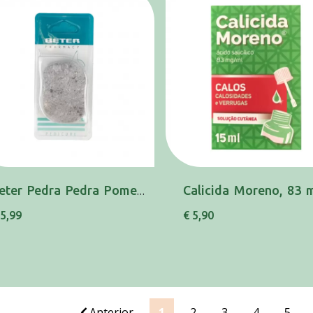
Beter Pedra Pedra Pomes 24950 Nat
 5,99
€ 5,90
Anterior
1
2
3
4
5