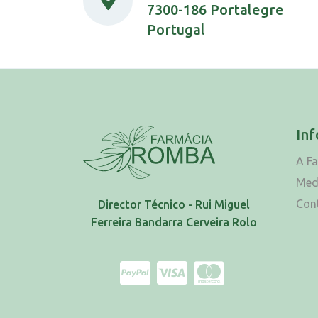
7300-186 Portalegre
Portugal
In
A F
Med
Con
Director Técnico - Rui Miguel
Ferreira Bandarra Cerveira Rolo