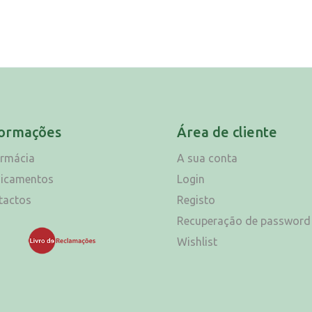
formações
Área de cliente
armácia
A sua conta
icamentos
Login
tactos
Registo
Recuperação de password
Wishlist