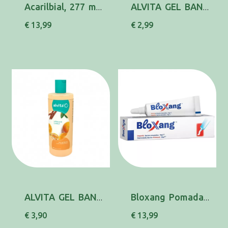
Acarilbial, 277 mg/mL-200mL x 1 sol cut
ALVITA GEL BANHO HIDRAT 300ML
€ 13,99
€ 2,99
ALVITA GEL BANHO LARANJA CANELA 750ML
Bloxang Pomada Hemost 30 G
€ 3,90
€ 13,99