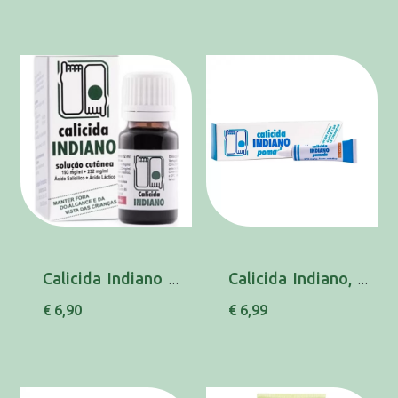
Calicida Indiano (12mL), 232/193 mg/mL x 1 so...
Calicida Indiano, 270 mg/g-5 g x 1 pda
€ 6,90
€ 6,99