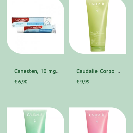
Canesten, 10 mg/g-20 g x 1 creme bisnaga
Caudalie Corpo Gel Duche Fle Vigne 200ml
€ 6,90
€ 9,99