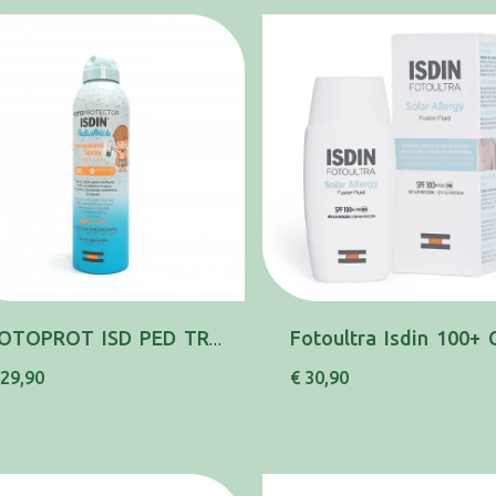
FOTOPROT ISD PED TRP SPR WET SKIN50 250ML
 29,90
€ 30,90