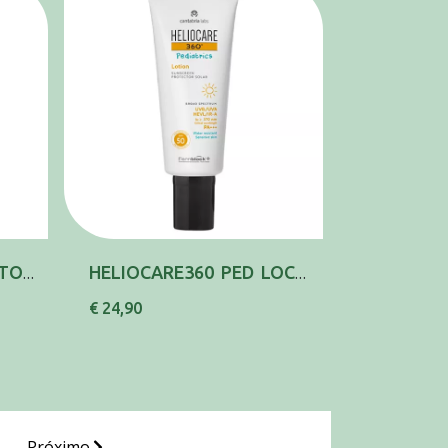
HELIOCARE360 PED ATOP LOC SPRAY50+ 250
HELIOCARE360 PED LOC PROT SOL SP50 200
€ 24,90
Próximo