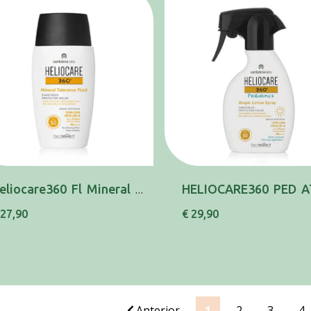
Heliocare360 Fl Mineral Toler Spf50 50ml
 27,90
€ 29,90
Anterior
1
2
3
4