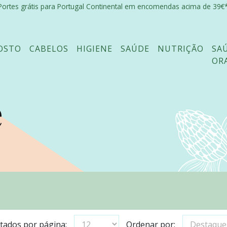
Portes grátis para Portugal Continental em encomendas acima de 39€*
OSTO
CABELOS
HIGIENE
SAÚDE
NUTRIÇÃO
SA
OR
e
tados por página:
Ordenar por: