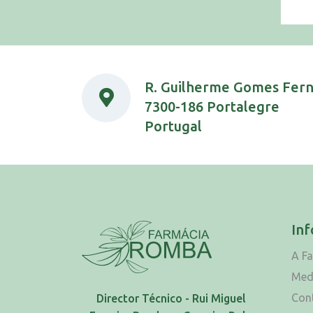
R. Guilherme Gomes Fer
7300-186 Portalegre
Portugal
In
A F
Med
Con
Director Técnico - Rui Miguel