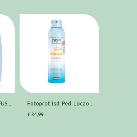
FOTOPROT ISD PED FUS FL MIN BAB SPF50 50ML
Fotoprot Isd Ped Locao Spray Spf50 250ml
€ 34,99