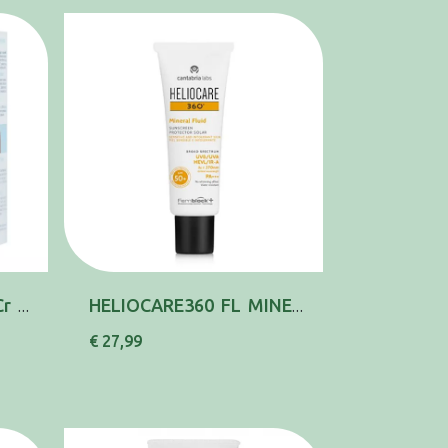
Fotoultra Isdin 100+ Cr Solar Allergy50ml
HELIOCARE360 FL MINERAL PSENS SPF50+ 50ML
€ 27,99