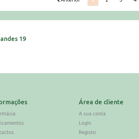
nandes 19
formações
Área de cliente
armácia
A sua conta
icamentos
Login
tactos
Registo