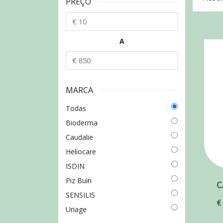
PREÇO
A
MARCA
Todas
Bioderma
Caudalie
Heliocare
ISDIN
Piz Buin
SENSILIS
€
Uriage