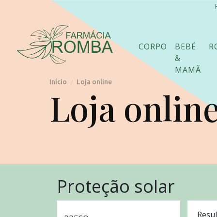
CORPO
BEBÉ
R
&
MAMÃ
Início
Loja online
/
Loja onlin
Proteção solar
Resul