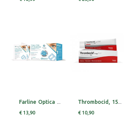
Farline Optica Toalhita Oftal Est X30
Thrombocid, 15 mg/g-100 g x 1 gel bisnaga
€ 13,90
€ 10,90