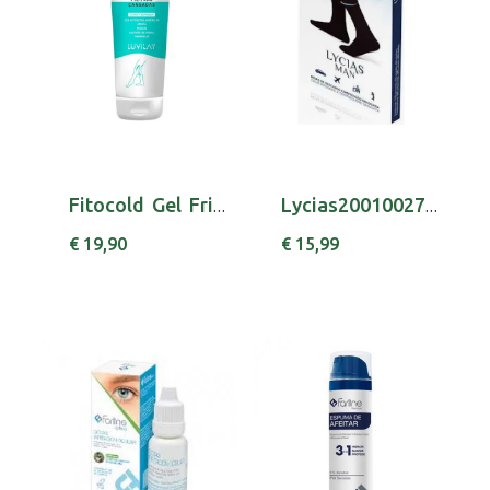
Fitocold Gel Frio Pern Cans 250ml
Lycias20010027002 Man Meia T3 Azul
€ 19,90
€ 15,99