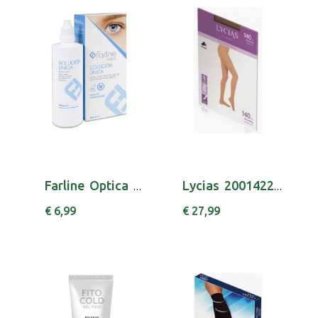
Farline Optica Sol Unica Lent Cont 100ml
Lycias 2001422300 Class Coll 140 T2 Nude
€ 6,99
€ 27,99