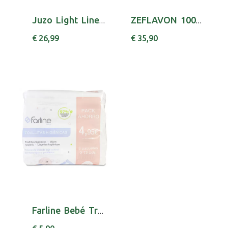
Juzo Light Line Coll At 140 5140 Iv
ZEFLAVON 1000 , 1000 MG BLISTER 60 UNIDADE(S)...
€ 26,99
€ 35,90
Farline Bebé Trio Toalhitas higiénicas 3 x 72...