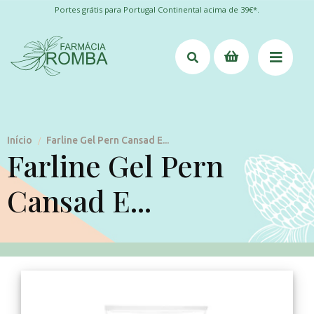
Portes grátis para Portugal Continental acima de 39€*.
Início
Farline Gel Pern Cansad E...
/
Farline Gel Pern
Cansad E...