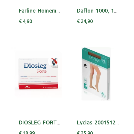
Farline Homem After Shave Bals 75Ml
Daflon 1000, 1000 mg x 30 comp rev
€ 4,90
€ 24,90
DIOSLEG FORTE COMP REV X60 MAGNESIO (OXIDO) [...
Lycias 2001512110 Active Meia 140 T2 Nude
€ 18,99
€ 25,90