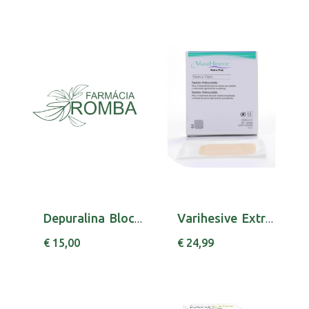
Depuralina Block Caps X 60 cáps(s)
Varihesive Extr F Penso 10x10 Cm X 10
€ 15,00
€ 24,99