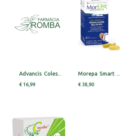
Advancis Colesterim Caps X30 cáps(s)
Morepa Smart Fats Caps X 30 cáps(s)
€ 16,99
€ 38,90