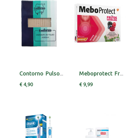
Contorno Pulso Lig Pulso 204 S 7,5cm
Meboprotect Frutos Verm Past X16 pst
€ 4,90
€ 9,99