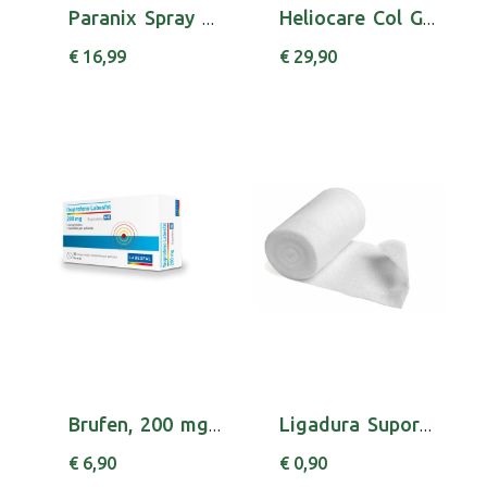
Paranix Spray Piolhos/Lêndeas 100 ml + Pente
Heliocare Col Gel Oil-Free SPF50+ Bronze Inte...
€ 16,99
€ 29,90
Brufen, 200 mg x 20 comp rev
Ligadura Supor Bv 5mx6cm X10 415/019
€ 6,90
€ 0,90