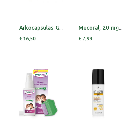
Arkocapsulas Geleia Real Caps X50 cáps
Mucoral, 20 mg/mL-200mL x 1 xar mL
€ 16,50
€ 7,99